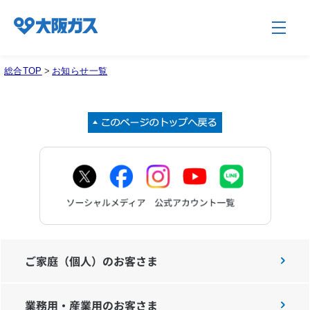
総合TOP
>
お知らせ一覧
企業情報TOP
企業/グループについて
社会貢献
技術開発
ご家庭（個人）のお客さま
業務用・産業用のお客さま
サステナビリティ