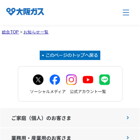
総合TOP
>
お知らせ一覧
企業情報TOP
企業/グループについて
社会貢献
技術開発
ご家庭（個人）のお客さま
業務用・産業用のお客さま
サステナビリティ