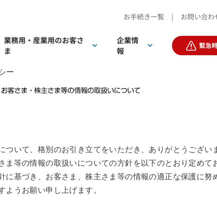
お手続き一覧
|
お問い合わ
業務用・産業用の
お客さ
企業情
緊急
ま
報
シー
客さまTOP
客さまTOP
について、格別のお引き立てをいただき、ありがとうござい
さま等の情報の取扱いについての方針を以下のとおり定めて
IR情報
電気
電気
D
針に基づき、お客さま、株主さま等の情報の適正な保護に努
すようお願い申し上げます。