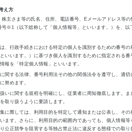
カーボンニュートラルへの挑戦
サステナ
ーション
ビス
修理のお申込み
導入事例
考え方
採用情報
プレスリ
株主さま等の氏名、住所、電話番号、Eメールアドレス等の
番号
※1
（以下総称して「個人情報等」といいます。）を、以
よくあるご質問
お近くの
『e-メタン』プロモーションサイト
は、行政手続きにおける特定の個人を識別するための番号の
住宅関連企業さま向け
営業支援サイト
といいます。）に基づき個人を識別するために指定される番
（ガスサポくん）
情報を「特定個人情報」といいます。
に関する法律、番号利用法その他の関係法令を遵守し、適切
に努めます。
扱いに関する規程を明確にし、従業者に周知徹底します。ま
を取り扱うように要請します。
集に際しては、利用目的を特定して通知または公表し、その
います。さらに、利用目的の範囲内であっても、個人情報等
り公正競争を阻害する等独占禁止法に違反する態様での取り