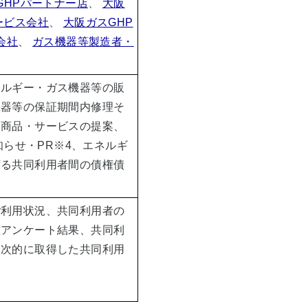
GHPパートナー店
、
大阪
ービス会社
、
大阪ガスGHP
会社
、
ガス機器等製造者・
ネルギー・ガス機器等の販
機器等の保証期間内修理そ
る商品・サービスの提案、
知らせ・PR
※4
、エネルギ
ずる共同利用者間の債権債
ご利用状況、共同利用者の
種アンケート結果、共同利
一次的に取得した共同利用