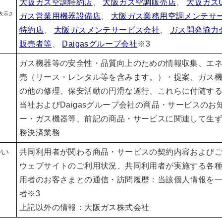
大阪ガス空調特約店
、
大阪ガス空調販売店
、
大阪ガス
表示さ
ガス営業用機器設備店
、
大阪ガス業務用空調メンテサ
特約店
、
大阪ガスメンテサービス会社
、
ガス開発協力
販売者等
、
Daigasグループ会社
※3
ガス機器等の安全性・品質向上のための情報収集、エ
売（リース・レンタル等を含みます。）・提案、ガス
の他の修理、保安活動の円滑な遂行、これらに付随す
当社およびDaigasグループ会社の商品・サービスのお
ー・ガス機器等、前記の商品・サービスに関連して生
務決済業務
つい
共同利用者が関わる商品・サービスの契約内容および
ウェブサイトのご利用状況、共同利用者が実施する各
用者のお客さまとの通信・訪問履歴：当該個人情報を
者
※3
上記以外の情報：大阪ガス株式会社