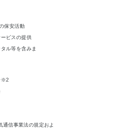
の保安活動
サービスの提供
ンタル等を含みま
介
※2
発
電気通信事業法の規定およ
。