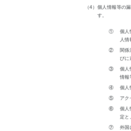
（4）
個人情報等の漏
す。
①
個人
人情
②
関係
びに
③
個人
情報
④
個人
⑤
アク
⑥
個人
定と
⑦
外国