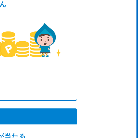
ん
が当たる