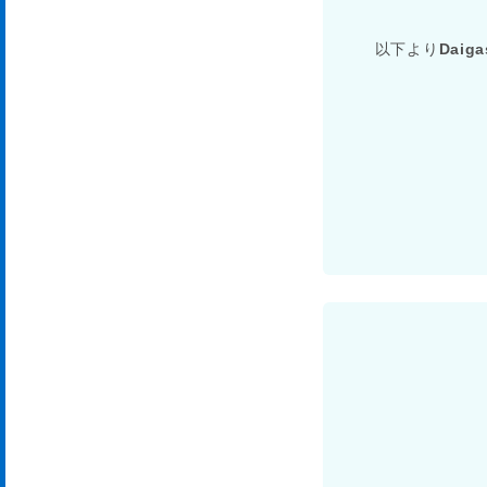
以下より
Dai