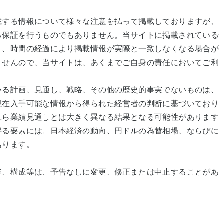
カーボンニュートラルへの挑戦
サステナ
ーション
ビス
修理のお申込み
導入事例
載する情報について様々な注意を払って掲載しておりますが、
採用情報
プレスリ
る保証を行うものでもありません。当サイトに掲載されている
り、時間の経過により掲載情報が実際と一致しなくなる場合が
よくあるご質問
お近くの
『e-メタン』プロモーションサイト
ませんので、当サイトは、あくまでご自身の責任においてご利
住宅関連企業さま向け
営業支援サイト
いる計画、見通し、戦略、その他の歴史的事実でないものは、
（ガスサポくん）
現在入手可能な情報から得られた経営者の判断に基づいており
れら業績見通しとは大きく異なる結果となる可能性があります
得る要素には、日本経済の動向、円ドルの為替相場、ならびに
あります。
容、構成等は、予告なしに変更、修正または中止することがあ