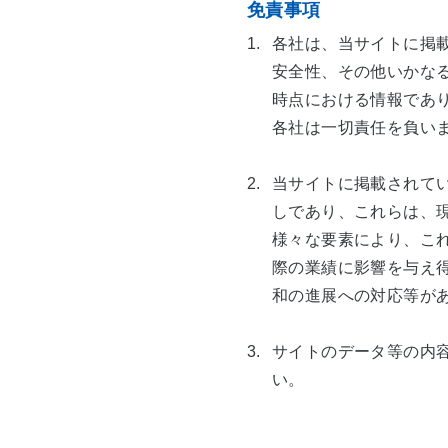
技術開発
免責事項
業種別ソリュ
商品・サー
1.
各社は、当サイトに掲
社会貢献
安全性、その他いかな
時点における情報であ
お手続き一覧
株式・株主情報
各社は一切責任を負い
ショールーム
2.
当サイトに掲載されて
しであり、これらは、
様々な要素により、こ
際の業績に影響を与え
和の進展への対応等が
3.
サイトのデータ等の内
い。