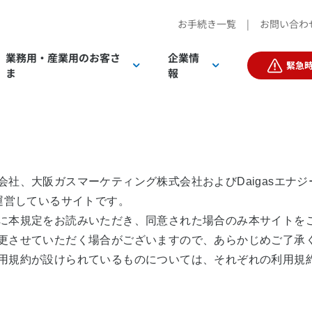
お手続き一覧
|
お問い合わ
業務用・産業用の
お客さ
企業情
緊急
ま
報
客さまTOP
客さまTOP
社、大阪ガスマーケティング株式会社およびDaigasエナジー
同運営しているサイトです。
に本規定をお読みいただき、同意された場合のみ本サイトを
更させていただく場合がございますので、あらかじめご了承
IR情報
電気
電気
D
用規約が設けられているものについては、それぞれの利用規