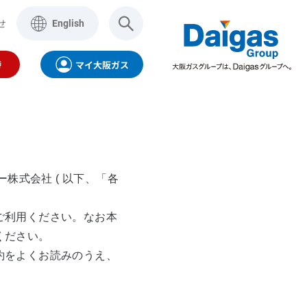
せ
English
時
マイ大阪ガス
株式会社 ( 以下、「各
ご利用ください。なお本
ください。
製品・サービス
aigasグループ
インターネット
約をよくお読みのうえ、