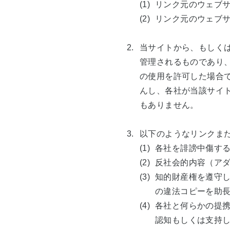
(1)
リンク元のウェブ
(2)
リンク元のウェブサ
2.
当サイトから、もしく
管理されるものであり
の使用を許可した場合
んし、各社が当該サイ
もありません。
3.
以下のようなリンクま
(1)
各社を誹謗中傷す
(2)
反社会的内容（ア
(3)
知的財産権を遵守
の違法コピーを助
(4)
各社と何らかの提
認知もしくは支持