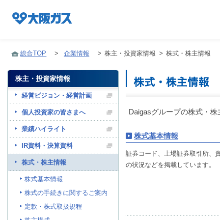
総合TOP
>
企業情報
>
株主・投資家情報
>
株式・株主情報
株主・投資家情報
企業情報TOP
経営ビジョン・経営計画
Daigasグループの株式
個人投資家の皆さまへ
企業/グループについて
業績ハイライト
株式基本情報
IR資料・決算資料
証券コード、上場証券取引所、
社会貢献
株式・株主情報
の状況などを掲載しています。
株式基本情報
技術開発
株式の手続きに関するご案内
定款・株式取扱規程