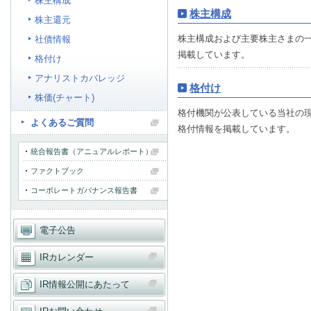
株主構成
サステナビリティ
株主構成
株主還元
株主構成および主要株主さまの
社債情報
IR情報
掲載しています。
格付け
アナリストカバレッジ
格付け
株価(チャート)
採用情報
格付機関が公表している当社の
よくあるご質問
格付情報を掲載しています。
プレスリリース
統合報告書（アニュアルレポート）
ファクトブック
コーポレートガバナンス報告書
電子公告
IRカレンダー
IR情報公開にあたって
業務