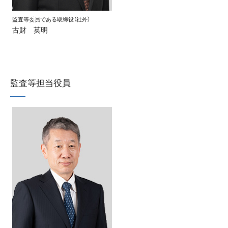
監査等委員である取締役（社外）
古財 英明
監査等担当役員