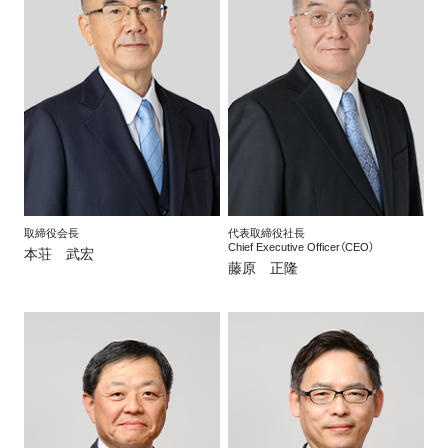
IR情報
採用情報
プレスリリース
取締役会長
代表取締役社長
Chief Executive Officer（CEO）
本荘 武宏
藤原 正隆
企業情報
ご家庭のお客さま
業務用・産業用のお客さま