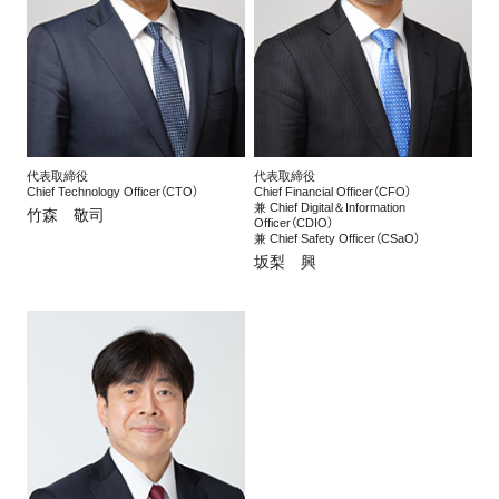
お問い合わせ
English
代表取締役
代表取締役
Chief Technology Officer（CTO）
Chief Financial Officer（CFO）
兼 Chief Digital＆Information
竹森 敬司
Officer（CDIO）
兼 Chief Safety Officer（CSaO）
坂梨 興