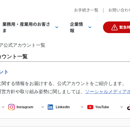
お手続き一覧
|
お問い合わ
業務用・産業用の
お客さ
企業情
緊急
ま
報
ア公式アカウント一覧
客さまTOP
客さまTOP
カウント一覧
ント
に関する情報をお届けする、公式アカウントをご紹介します。
運営方針や取り組み姿勢に関しましては、
ソーシャルメディア
IR情報
電気
電気
D
Instagram
Linkedin
YouTube