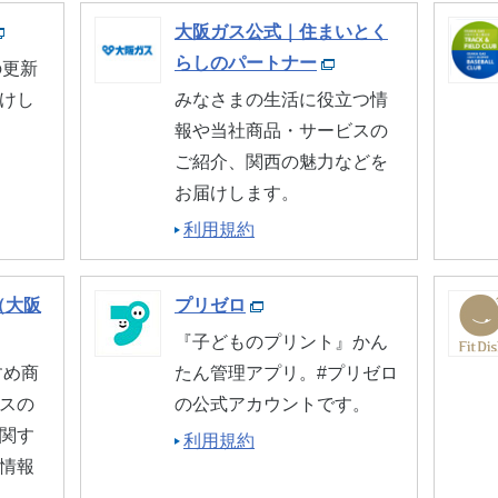
カーボンニュートラルへの挑戦
サステナ
ーション
ビス
修理のお申込み
導入事例
大阪ガス公式｜住まいとく
らしのパートナー
の更新
採用情報
プレスリ
けし
みなさまの生活に役立つ情
よくあるご質問
お近くの
報や当社商品・サービスの
『e-メタン』プロモーションサイト
ご紹介、関西の魅力などを
住宅関連企業さま向け
営業支援サイト
お届けします。
（ガスサポくん）
利用規約
（大阪
プリゼロ
『子どものプリント』かん
すめ商
たん管理アプリ。#プリゼロ
スの
の公式アカウントです。
関す
利用規約
情報