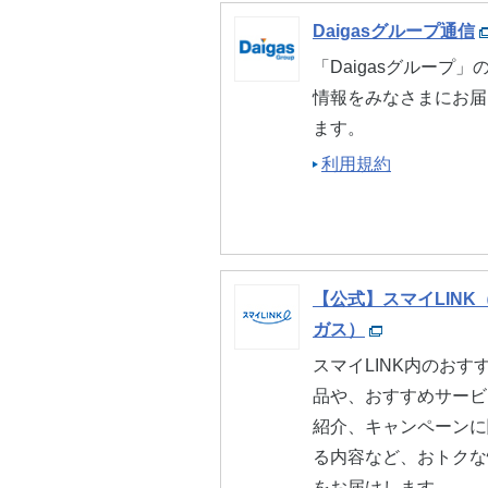
技術開発
業種別ソリュ
商品・サー
Daigasグループ通信
「Daigasグループ」
社会貢献
情報をみなさまにお届
お手続き一覧
ます。
株式・株主情報
利用規約
ショールーム
【公式】スマイLINK
ガス）
スマイLINK内のおす
品や、おすすめサービ
紹介、キャンペーンに
る内容など、おトクな
をお届けします。