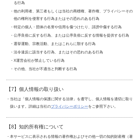
る行為
・他の利用者、第三者もしくは当社の商標権、著作権、プライバシーその
他の権利を侵害する行為またはその恐れのある行為
・特定の個人・団体の名誉や信用を傷つけたり、誹謗中傷する行為
・公序良俗に反する行為、または公序良俗に反する情報を提供する行為
・選挙運動、宗教活動、またはこれらに類する行為
・法令違反に該当する行為、またはその恐れのある行為
・X運営会社が禁止している行為
・その他、当社が不適当と判断する行為
【7】個人情報の取り扱い
・当社は「個人情報の保護に関する法律」を遵守し、個人情報を適切に取り
扱います。詳細は当社の
プライバシーポリシー
をご参照下さい。
【8】知的所有権について
・本サービスに表示される情報の著作権およびその他一切の知的財産権（著