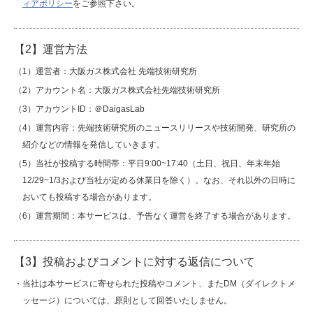
ィアポリシー
をご参照下さい。
IR情報
【2】運営方法
（1）運営者：大阪ガス株式会社 先端技術研究所
採用情報
（2）アカウント名：大阪ガス株式会社先端技術研究所
（3）アカウントID：＠DaigasLab
（4）運営内容：先端技術研究所のニュースリリースや技術開発、研究所の
プレスリリース
紹介などの情報を発信していきます。
（5）当社が投稿する時間帯：平日9:00~17:40（土日、祝日、年末年始
12/29~1/3および当社が定める休業日を除く）。なお、それ以外の日時に
おいても投稿する場合があります。
企業情報
（6）運営期間：本サービスは、予告なく運営を終了する場合があります。
ご家庭のお客さま
【3】投稿およびコメントに対する返信について
業務用・産業用のお客さま
・当社は本サービスに寄せられた投稿やコメント、またDM（ダイレクトメ
ッセージ）については、原則として回答いたしません。