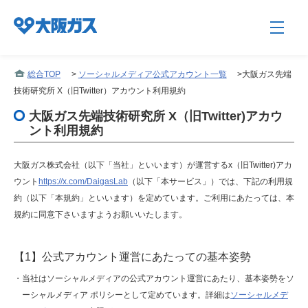
総合TOP
>
ソーシャルメディア公式アカウント一覧
>
大阪ガス先端
技術研究所 X（旧Twitter）アカウント利用規約
企業情報TOP
大阪ガス先端技術研究所 X（旧Twitter)アカウ
ント利用規約
企業/グループについて
大阪ガス株式会社（以下「当社」といいます）が運営するx（旧Twitter)アカ
ウント
https://x.com/DaigasLab
（以下「本サービス」）では、下記の利用規
約（以下「本規約」といいます）を定めています。ご利用にあたっては、本
社会貢献
規約に同意下さいますようお願いいたします。
技術開発
【1】公式アカウント運営にあたっての基本姿勢
・当社はソーシャルメディアの公式アカウント運営にあたり、基本姿勢をソ
ーシャルメディア ポリシーとして定めています。詳細は
ソーシャルメデ
サステナビリティ