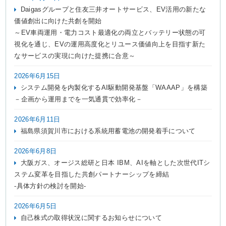
Daigasグループと住友三井オートサービス、EV活用の新たな
価値創出に向けた共創を開始
～EV車両運用・電力コスト最適化の両立とバッテリー状態の可
視化を通じ、EVの運用高度化とリユース価値向上を目指す新た
なサービスの実現に向けた提携に合意～
2026年6月15日
システム開発を内製化するAI駆動開発基盤「WAAAP」を構築
－企画から運用までを一気通貫で効率化－
2026年6月11日
福島県須賀川市における系統用蓄電池の開発着手について
2026年6月8日
大阪ガス、オージス総研と日本 IBM、AIを軸とした次世代ITシ
ステム変革を目指した共創パートナーシップを締結
-具体方針の検討を開始-
2026年6月5日
自己株式の取得状況に関するお知らせについて