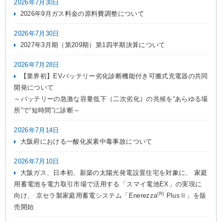
2026年7月30日
2026年9月ガス料金の原料費調整について
お問い合わせ
English
2026年7月30日
2027年3月期（第209期）第1四半期決算について
2026年7月28日
【業界初】EVバッテリー劣化診断機能付き可搬式充電器の共同
開発について
～バッテリーの急激な容量低下（二次劣化）の兆候を“あらゆる場
所”で“短時間”に診断～
2026年7月14日
大阪府における一酸化炭素中毒事故について
2026年7月10日
大阪ガス、日本初、新築の太陽光発電設置住宅を対象に、 家庭
用蓄電池を電力取引市場で活用する「スマイ電池EX」の実現に
(R)
向け、 京セラ製家庭用蓄電システム「Enerezza
PlusⅡ」を販
売開始