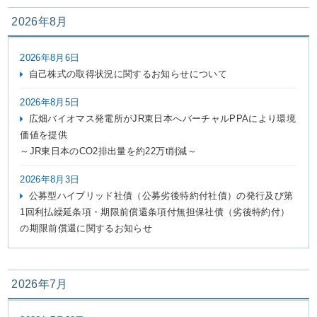
2026年8月
IR情報
2026年8月6日
自己株式の取得状況に関するお知らせについて
採用情報
2026年8月5日
広畑バイオマス発電所がJR東日本へバーチャルPPAにより環境
価値を提供
プレスリリース
～JR東日本のCO2排出量を約22万t削減～
2026年8月3日
公募型ハイブリッド社債（公募劣後特約付社債）の発行及び第
企業情報
1回利払繰延条項・期限前償還条項付無担保社債（劣後特約付）
の期限前償還に関するお知らせ
ご家庭のお客さま
業務用・産業用のお客さま
2026年7月