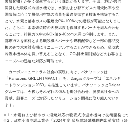
素酸化物）が多く発生するという課題があります。今回、3社が共同
開発した吸収式冷温水機では、水素および都市ガスの混焼比率や空
調負荷に応じて燃焼用空気の流量を最適制御する技術を構築するこ
とで、水素と都市ガスの混焼比0%-100%での運転が可能となりまし
た。さらに、水素燃焼時の火炎温度を低減するバーナを組み合わせ
ることで、排気ガス中のNOx値を40ppm未満に抑制します。また、
都市ガスを燃料とする既設機のバーナや燃料配管など一部の部品交
換のみで水素対応機にリニューアルすることができるため、吸収式
冷温水機本体を買い替えることなく、CO
排出量削減などのお客さま
2
ニーズへの迅速な対応が可能です。
カーボンニュートラル社会の実現に向け、パナソニックは
「Panasonic GREEN IMPACT」 を、Daigasグループは「エネルギ
ートランジション2050」を推進しています。パナソニックとDaigas
グループは、今後もそれぞれの強みを掛け合わせ、脱炭素社会への
貢献、顧客ニーズに対応したソリューション開発に取り組んでいき
ます。
※1：水素および都市ガス混焼対応の吸収式冷温水機向け技術開発につい
※2：日本冷凍空調工業会「2024年度 吸収式冷凍機国内出荷実績