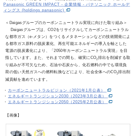
Panasonic GREEN IMPACT - 企業情報 - パナソニック ホールデ
ィングス (holdings.panasonic)
＜Daigasグループのカーボンニュートラル実現に向けた取り組み＞
Daigasグループは、CO2をリサイクルしてカーボンニュートラル
な都市ガス（e-メタン）をつくるメタネーションなどの技術開発によ
る都市ガス原料の脱炭素化、再生可能エネルギーの導入を軸とした
電源の脱炭素化により、「2050年カーボンニュートラル実現」を目
指しています。また、それまでの間も、確実にCO
排出を削減する取
2
り組みが不可欠なため、石油や石炭から、化石燃料の中でも環境負
荷の低い天然ガスへの燃料転換などにより、社会全体へのCO
排出削
2
減貢献を進めています。
・
カーボンニュートラルビジョン（2021年1月公表）
・
エネルギートランジション2030（2023年3月公表）
・
エネルギートランジション2050（2025年2月公表）
【画像】