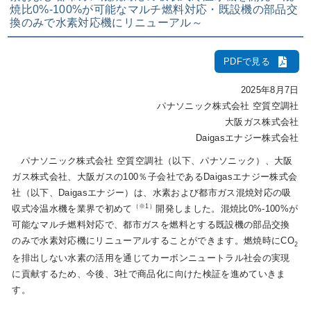
焼比0%-100%が可能なマルチ燃料対応・既設機の部品交
換のみで水素対応機にリニューアル～
IR情報
PDFで見る
採用情報
2025年8月7日
パナソニック株式会社 空質空調社
大阪ガス株式会社
プレスリリース
Daigasエナジー株式会社
パナソニック株式会社 空質空調社（以下、パナソニック）、大阪
ガス株式会社、大阪ガスの100％子会社であるDaigasエナジー株式会
社（以下、Daigasエナジー）は、水素および都市ガス混焼対応の吸
企業情報
（※1）
収式冷温水機を業界で初めて
開発しました。混焼比0%-100%が
可能なマルチ燃料対応で、都市ガスを燃料とする既設機の部品交換
のみで水素対応機にリニューアルすることができます。燃焼時にCO
ご家庭のお客さま
2
を排出しない水素の活用を通じてカーボンニュートラル社会の実現
に貢献するため、今後、3社で商品化に向けた検証を進めていきま
業務用・産業用のお客さま
す。