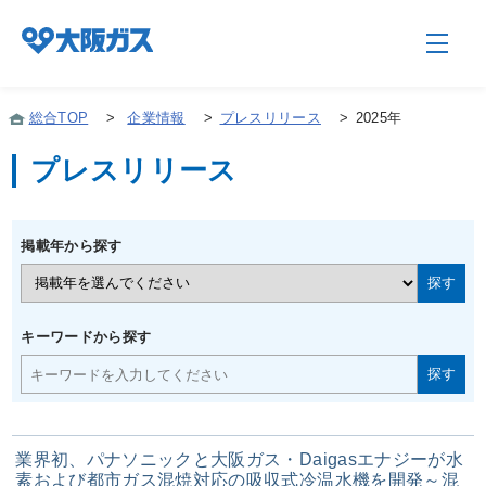
総合TOP
>
企業情報
>
プレスリリース
>
2025年
プレスリリース
企業情報TOP
掲載年から探す
企業/グループについて
社会貢献
キーワードから探す
技術開発
業界初、パナソニックと大阪ガス・Daigasエナジーが水
サステナビリティ
素および都市ガス混焼対応の吸収式冷温水機を開発～混