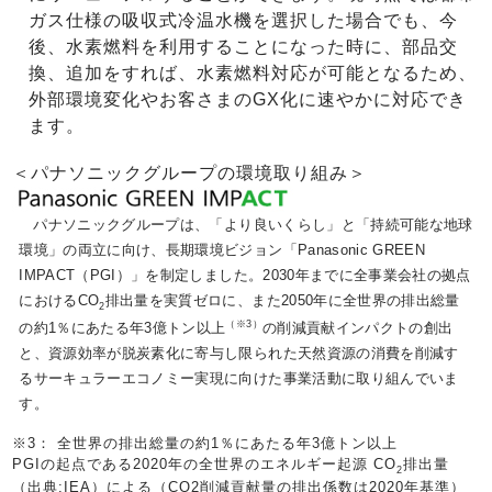
ガス仕様の吸収式冷温水機を選択した場合でも、今
後、水素燃料を利用することになった時に、部品交
換、追加をすれば、水素燃料対応が可能となるため、
外部環境変化やお客さまのGX化に速やかに対応でき
ます。
＜パナソニックグループの環境取り組み＞
パナソニックグループは、「より良いくらし」と「持続可能な地球
環境」の両立に向け、長期環境ビジョン「Panasonic GREEN
IMPACT（PGI）」を制定しました。2030年までに全事業会社の拠点
におけるCO
排出量を実質ゼロに、また2050年に全世界の排出総量
2
（※3）
の約1％にあたる年3億トン以上
の削減貢献インパクトの創出
と、資源効率が脱炭素化に寄与し限られた天然資源の消費を削減す
るサーキュラーエコノミー実現に向けた事業活動に取り組んでいま
す。
※3： 全世界の排出総量の約1％にあたる年3億トン以上
PGIの起点である2020年の全世界のエネルギー起源 CO
排出量
2
（出典:IEA）による（CO2削減貢献量の排出係数は2020年基準）