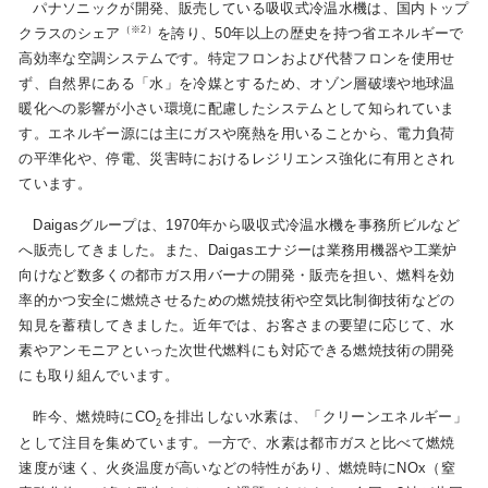
パナソニックが開発、販売している吸収式冷温水機は、国内トップ
（※2）
クラスのシェア
を誇り、50年以上の歴史を持つ省エネルギーで
高効率な空調システムです。特定フロンおよび代替フロンを使用せ
お問い合わせ
English
ず、自然界にある「水」を冷媒とするため、オゾン層破壊や地球温
暖化への影響が小さい環境に配慮したシステムとして知られていま
す。エネルギー源には主にガスや廃熱を用いることから、電力負荷
の平準化や、停電、災害時におけるレジリエンス強化に有用とされ
ています。
Daigasグループは、1970年から吸収式冷温水機を事務所ビルなど
へ販売してきました。また、Daigasエナジーは業務用機器や工業炉
向けなど数多くの都市ガス用バーナの開発・販売を担い、燃料を効
率的かつ安全に燃焼させるための燃焼技術や空気比制御技術などの
知見を蓄積してきました。近年では、お客さまの要望に応じて、水
素やアンモニアといった次世代燃料にも対応できる燃焼技術の開発
にも取り組んでいます。
昨今、燃焼時にCO
を排出しない水素は、「クリーンエネルギー」
2
として注目を集めています。一方で、水素は都市ガスと比べて燃焼
速度が速く、火炎温度が高いなどの特性があり、燃焼時にNOx（窒