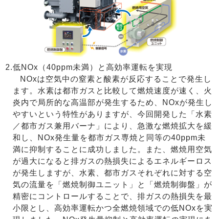
2.
低NOx（40ppm未満）と高効率運転を実現
NOxは空気中の窒素と酸素が反応することで発生し
ます。水素は都市ガスと比較して燃焼速度が速く、火
炎内で局所的な高温部が発生するため、NOxが発生し
やすいという特性がありますが、今回開発した「水素
／都市ガス兼用バーナ」により、急激な燃焼拡大を緩
和し、NOx発生量を都市ガス専焼と同等の40ppm未
満に抑制することに成功しました。また、燃焼用空気
が過大になると排ガスの熱損失によるエネルギーロス
が発生しますが、水素、都市ガスそれぞれに対する空
気の流量を「燃焼制御ユニット」と「燃焼制御盤」が
精密にコントロールすることで、排ガスの熱損失を最
小限とし、高効率運転かつ全燃焼領域での低NOxを実