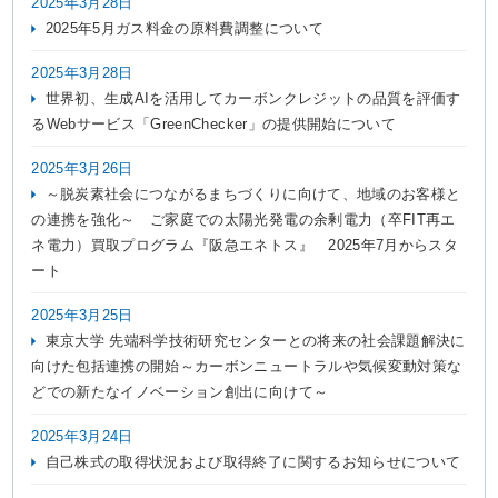
2025年3月28日
2025年5月ガス料金の原料費調整について
2025年3月28日
世界初、生成AIを活用してカーボンクレジットの品質を評価す
るWebサービス「GreenChecker」の提供開始について
2025年3月26日
～脱炭素社会につながるまちづくりに向けて、地域のお客様と
の連携を強化～ ご家庭での太陽光発電の余剰電力（卒FIT再エ
ネ電力）買取プログラム『阪急エネトス』 2025年7月からスタ
ート
2025年3月25日
東京大学 先端科学技術研究センターとの将来の社会課題解決に
向けた包括連携の開始～カーボンニュートラルや気候変動対策な
どでの新たなイノベーション創出に向けて～
2025年3月24日
自己株式の取得状況および取得終了に関するお知らせについて