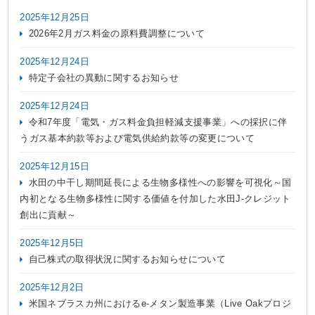
2025年12月25日
2026年2月ガス料金の原料費調整について
IR情報
2025年12月24日
特定子会社の異動に関するお知らせ
採用情報
2025年12月24日
令和7年度「電気・ガス料金負担軽減支援事業」への採択に伴
うガス基本約款等および電気供給約款等の変更について
プレスリリース
2025年12月15日
水田の中干し期間延長による生物多様性への影響を可視化～国
内初となる生物多様性に関する価値を付加した水田J-クレジット
企業情報
創出に貢献～
2025年12月5日
ご家庭のお客さま
自己株式の取得状況に関するお知らせについて
業務用・産業用のお客さま
2025年12月2日
米国ネブラスカ州におけるe-メタン製造事業（Live Oakプロジ