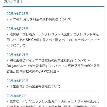
2025年8月
2025年8月28日
2025年10月ガス料金の原料費調整について
2025年8月28日
滋賀県「びわ湖カーボンクレジット倶楽部」のクレジットを活
用した「わたSHIGA輝く国スポ・障スポ」でのカーボン・オフセ
ットについて
2025年8月21日
和歌山御坊バイオマス発電所の商業運転開始について ～
Daigasグループが出資参画するバイオマス専焼発電所の合計発電
容量が国内有数の約45万kWに到達～
2025年8月20日
千里蓄電所の商業運転開始について
2025年8月7日
業界初、パナソニックと大阪ガス・Daigasエナジーが水素およ
び都市ガス混焼対応の吸収式冷温水機を開発～混焼比0%-100%