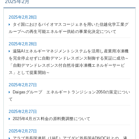
2025年2月
2025年2月28日
タイ国におけるバイオマスコージェネを用いた信越化学工業グ
ループへの再生可能エネルギー供給の事業化決定について
2025年2月28日
遠隔AIエネルギーマネジメントシステムを活用し産業用冷凍機
を完全停止せずに自動デマンドレスポンス制御する実証に成功～
「自動デマンドレスポンス付自然冷媒冷凍機エネルギーサービ
ス」として提案開始～
2025年2月27日
Daigasグループ エネルギートランジション2050の策定につい
て
2025年2月27日
2025年4月ガス料金の原料費調整について
2025年2月27日
アラブ首長国連邦（UAE）アブダビ首長国ADNOC社との、液