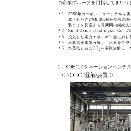
つ企業グループを目指してまいり
＊1：
2050年カーボンニュートラル
成された約2兆8,000億円規模
装までを見据えて長期間の継続支
＊2：
Solid Oxide Electroly
＊3：
投入した電力エネルギー量に対し
＊4：
水蒸気を電気分解し、水素を生成
＊5：
水蒸気と共にCO
を電気分解し、
2
1．SOECメタネーションベンチ