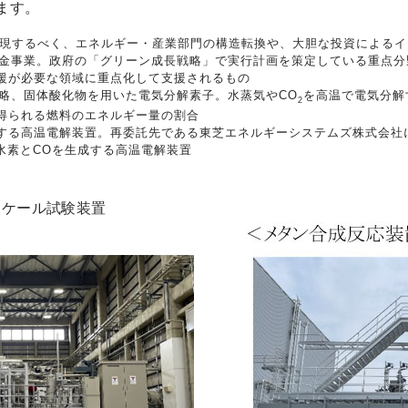
ます。
を実現するべく、エネルギー・産業部門の構造転換や、大胆な投資による
の基金事業。政府の「グリーン成長戦略」で実行計画を策定している重点
援が必要な領域に重点化して支援されるもの
sis Cell の略、固体酸化物を用いた電気分解素子。水蒸気やCO
を高温で電気分解
2
得られる燃料のエネルギー量の割合
する高温電解装置。再委託先である東芝エネルギーシステムズ株式会社
水素とCOを生成する高温電解装置
スケール試験装置