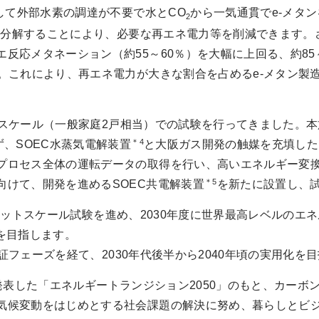
て外部水素の調達が不要で水とCO
から一気通貫でe-メタ
2
電気分解することにより、必要な再エネ電力等を削減できます
反応メタネーション（約55～60％）を大幅に上回る、約85
。これにより、再エネ電力が大きな割合を占めるe-メタン製
ボスケール（一般家庭2戸相当）での試験を行ってきました。
＊4
ず、SOEC水蒸気電解装置
と大阪ガス開発の触媒を充填した
プロセス全体の運転データの取得を行い、高いエネルギー変
＊5
向けて、開発を進めるSOEC共電解装置
を新たに設置し、
イロットスケール試験を進め、2030年度に世界最高レベルのエネ
を目指します。
証フェーズを経て、2030年代後半から2040年頃の実用化を
に発表した「エネルギートランジション2050」のもと、カー
気候変動をはじめとする社会課題の解決に努め、暮らしとビジ