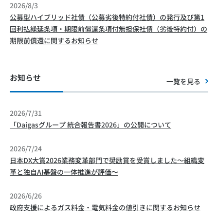
2026/8/3
公募型ハイブリッド社債（公募劣後特約付社債）の発行及び第1
回利払繰延条項・期限前償還条項付無担保社債（劣後特約付）の
期限前償還に関するお知らせ
お知らせ
一覧を見る
2026/7/31
「Daigasグループ 統合報告書2026」の公開について
2026/7/24
日本DX大賞2026業務変革部門で奨励賞を受賞しました～組織変
革と独自AI基盤の一体推進が評価～
2026/6/26
政府支援によるガス料金・電気料金の値引きに関するお知らせ