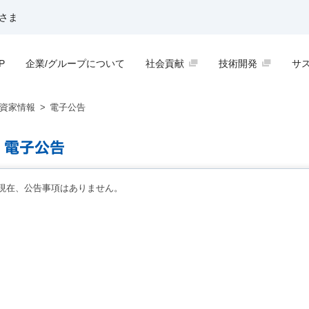
さま
P
企業/グループについて
社会貢献
技術開発
サ
資家情報
>
電子公告
現在、公告事項はありません。