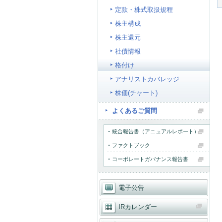
定款・株式取扱規程
株主構成
株主還元
社債情報
格付け
アナリストカバレッジ
株価(チャート)
よくあるご質問
統合報告書（アニュアルレポート）
ファクトブック
コーポレートガバナンス報告書
電子公告
IRカレンダー