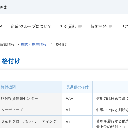
さま
P
企業/グループについて
社会貢献
技術開発
サ
資家情報
>
株式・株主情報
>
格付け
格付機関
長期債の格付
格付投資情報センター
AA+
信用力は極めて高
ムーディーズ
A1
中級の上位と判断
Ｓ＆Ｐグローバル・レーティング
債務を履行する能
A+
最上位の格付け（