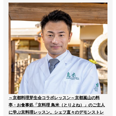
～京都料理芽生会コラボレッスン～京都嵐山の料
亭・お食事処「京料理 鳥米（とりよね）」のご主人
に学ぶ京料理レッスン。シェフ直々のデモンストレ