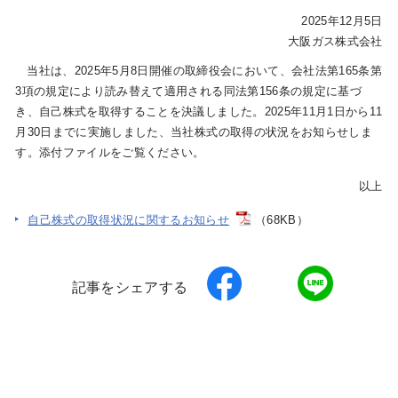
2025年12月5日
大阪ガス株式会社
IR情報
当社は、2025年5月8日開催の取締役会において、会社法第165条第
3項の規定により読み替えて適用される同法第156条の規定に基づ
き、自己株式を取得することを決議しました。2025年11月1日から11
採用情報
月30日までに実施しました、当社株式の取得の状況をお知らせしま
す。添付ファイルをご覧ください。
プレスリリース
以上
自己株式の取得状況に関するお知らせ
（68KB）
企業情報
記事をシェアする
ご家庭のお客さま
業務用・産業用のお客さま