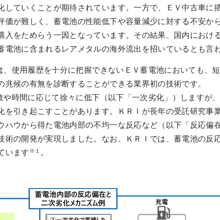
化していくことが期待されています。一方で、ＥＶ中古車に
評価が難しく、蓄電池の性能低下や容量減少に対する不安か
購入をためらう一因となっています。その結果、国内におけ
蓄電池に含まれるレアメタルの海外流出を招いているとも言
、使用履歴を十分に把握できないＥＶ蓄電池においても、短
の兆候の有無を診断することができる業界初の技術です。
や時間に応じて徐々に低下（以下「一次劣化」）しますが、
化を引き起こすことがあります。ＫＲＩが長年の受託研究事
ウハウから得た電池内部の不均一な反応など（以下「反応偏
技術の開発が実現しました。なお、ＫＲＩでは、蓄電池の反
※１
ています
。