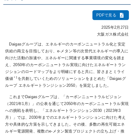
PDFで見る
IR情報
2025年2月27日
大阪ガス株式会社
採用情報
Daigasグループは、エネルギーのカーボンニュートラル化と安定
供給の両立を目指しており、e-メタン等の次世代エネルギーの導入に
向けた活動の加速や、エネルギーに関連する事業環境の変化を踏ま
プレスリリース
え、2050年のカーボンニュートラル実現に向けたエネルギートラン
ジションのロードマップをより明確にすると共に、皆さまとミライ
＊1
価値
を共創していくためのソリューションをまとめた「Daigasグ
ループ エネルギートランジション2050」を策定しました。
企業情報
これまでDaigasグループは、「カーボンニュートラルビジョン
（2021年1月）」の公表を通じて2050年のカーボンニュートラル実現
ご家庭のお客さま
への挑戦を表明し、「エネルギートランジション2030（2023年3
月）」では、2030年までのエネルギートランジションに向けた考え
業務用・産業用のお客さま
方や具体的な方策を示してきました。その後、多数の再生可能エネ
ルギー電源開発、複数のe-メタン製造プロジェクトの立ち上げ・推