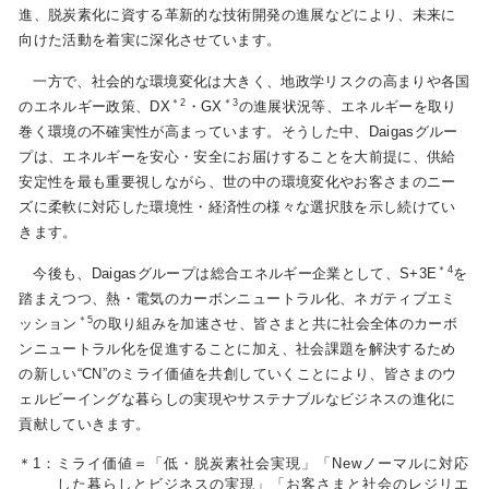
進、脱炭素化に資する革新的な技術開発の進展などにより、未来に
向けた活動を着実に深化させています。
お問い合わせ
English
一方で、社会的な環境変化は大きく、地政学リスクの高まりや各国
＊2
＊3
のエネルギー政策、DX
・GX
の進展状況等、エネルギーを取り
巻く環境の不確実性が高まっています。そうした中、Daigasグルー
プは、エネルギーを安心・安全にお届けすることを大前提に、供給
安定性を最も重要視しながら、世の中の環境変化やお客さまのニー
ズに柔軟に対応した環境性・経済性の様々な選択肢を示し続けてい
きます。
＊4
今後も、Daigasグループは総合エネルギー企業として、S+3E
を
踏まえつつ、熱・電気のカーボンニュートラル化、ネガティブエミ
＊5
ッション
の取り組みを加速させ、皆さまと共に社会全体のカーボ
ンニュートラル化を促進することに加え、社会課題を解決するため
の新しい“CN”のミライ価値を共創していくことにより、皆さまのウ
ェルビーイングな暮らしの実現やサステナブルなビジネスの進化に
貢献していきます。
＊1：
ミライ価値＝「低・脱炭素社会実現」「Newノーマルに対応
した暮らしとビジネスの実現」「お客さまと社会のレジリエ