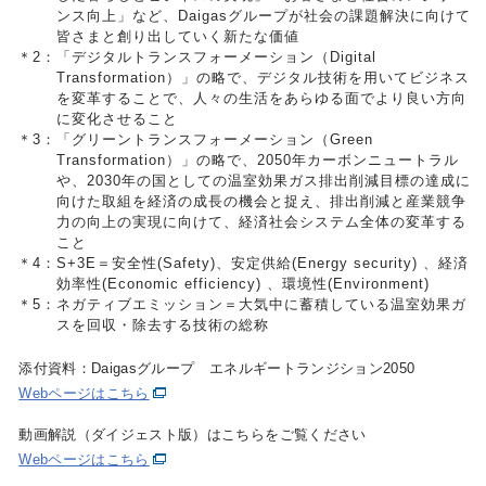
ンス向上」など、Daigasグループが社会の課題解決に向けて
皆さまと創り出していく新たな価値
＊2：
「デジタルトランスフォーメーション（Digital
Transformation）」の略で、デジタル技術を用いてビジネス
を変革することで、人々の生活をあらゆる面でより良い方向
に変化させること
＊3：
「グリーントランスフォーメーション（Green
Transformation）」の略で、2050年カーボンニュートラル
や、2030年の国としての温室効果ガス排出削減目標の達成に
向けた取組を経済の成長の機会と捉え、排出削減と産業競争
力の向上の実現に向けて、経済社会システム全体の変革する
こと
＊4：
S+3E＝安全性(Safety)、安定供給(Energy security) 、経済
効率性(Economic efficiency) 、環境性(Environment)
＊5：
ネガティブエミッション＝大気中に蓄積している温室効果ガ
スを回収・除去する技術の総称
添付資料：Daigasグループ エネルギートランジション2050
Webページはこちら
動画解説（ダイジェスト版）はこちらをご覧ください
Webページはこちら