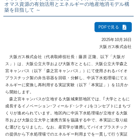
オマス資源の有効活用とエネルギーの地産地消モデル構
築を目指して ～
IR情報
PDFで見る
採用情報
2025年10月16日
大阪ガス株式会社
大阪ガス株式会社（代表取締役社長：藤原 正隆、以下「大阪ガ
プレスリリース
ス」）は、大阪公立大学および大阪市とともに、大阪公立大学森之
宮キャンパス（以下「森之宮キャンパス」）にて使用されるバイオ
プラスチック製の弁当容器を回収・分解し、中浜下水処理場にてエ
ネルギーに変換し再利用する実証実験（以下「本実証」）を11月か
企業情報
ら開始します。
森之宮キャンパスが立地する大阪城東部地区では、｢大学とともに
成長するイノベーション･フィールド･シティ｣をコンセプトにまちづ
ご家庭のお客さま
くりが進められています。地区内に中浜下水処理場が立地する大阪
市および大阪公立大学と連携方策を協議する中で、本実証に取り組
業務用・産業用のお客さま
む運びとなりました。なお、産官学が連携してバイオプラスチック
の提供から下水処理場でのエネルギー利用までを一貫して行う実証