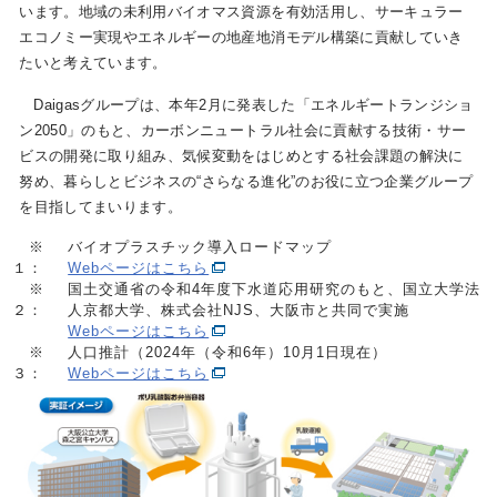
います。地域の未利用バイオマス資源を有効活用し、サーキュラー
エコノミー実現やエネルギーの地産地消モデル構築に貢献していき
たいと考えています。
Daigasグループは、本年2月に発表した「エネルギートランジショ
ン2050」のもと、カーボンニュートラル社会に貢献する技術・サー
ビスの開発に取り組み、気候変動をはじめとする社会課題の解決に
努め、暮らしとビジネスの“さらなる進化”のお役に立つ企業グループ
を目指してまいります。
※
バイオプラスチック導入ロードマップ
１：
Webページはこちら
※
国土交通省の令和4年度下水道応用研究のもと、国立大学法
２：
人京都大学、株式会社NJS、大阪市と共同で実施
Webページはこちら
※
人口推計（2024年（令和6年）10月1日現在）
３：
Webページはこちら