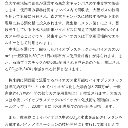
立大学生活協同組合が運営する森之宮キャンパスの学生食堂で販売
します。使用済み容器は同キャンパス内で回収後、大阪ガスの技術
を用いて乳酸に分解され、森之宮キャンパスに隣接する中浜下水処
理場にある消化槽に投入されます。微生物（メタン菌）により、普
段発生している下水汚泥由来バイオガスに加えて乳酸由来のバイオ
ガスを得ることができ、発生するバイオガスは下水処理場内でエネ
ルギーとして利用されます。
本実証を通じて、回収したバイオプラスチックからバイオガス60
3
m
（一般家庭約30戸の1日の都市ガス使用量相当）が得られます。ま
た、石油プラスチックが約60㎏削減される見込みのため、排出され
るCO
が約340㎏削減される計算となります。
2
将来的に関西圏で流通するバイオガス化可能なバイオプラスチック
※１、３
3
は年間約3万t
（全てバイオガス化した場合は3,200万m
、一般
家庭約4万戸の年間の都市ガス使用量相当）と推算されます。大阪ガ
スは今後、バイオプラスチックのバイオガス化技術を段階的にスケ
ールアップし、2030年頃に下水処理場での実用化を目指します。
また、微生物によりバイオガス中のCO
と水素を反応させメタンを
2
合成するバイオメタネーションの技術開発にも並行して取り組んで