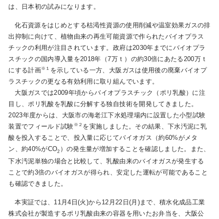
は、日本初の試みになります。
化石資源をはじめとする枯渇性資源の使用削減や温室効果ガスの排
お問い合わせ
English
出抑制に向けて、植物由来の再生可能資源で作られたバイオプラス
チックの利用が注目されています。政府は2030年までにバイオプラ
スチックの国内導入量を2018年（7万ｔ）の約30倍にあたる200万ｔ
※１
にする計画
を示している一方、大阪ガスは使用後の廃棄バイオプ
ラスチックの更なる有効利用に取り組んでいます。
大阪ガスでは2009年頃からバイオプラスチック（ポリ乳酸）に注
目し、ポリ乳酸を乳酸に分解する独自技術を開発してきました。
2023年度からは、大阪市の海老江下水処理場内に設置した小型試験
※２
装置でフィールド試験
を実施しました。その結果、下水汚泥に乳
酸を投入することで、投入量に応じてバイオガス（約60%がメタ
ン、約40%がCO
）の発生量が増加することを確認しました。また、
2
下水汚泥単独の場合と比較して、乳酸由来のバイオガスが発生する
ことで約3倍のバイオガスが得られ、安定した運転が可能であること
も確認できました。
本実証では、11月4日(火)から12月22日(月)まで、積水化成品工業
株式会社が製造するポリ乳酸由来の容器を用いたお弁当を、大阪公