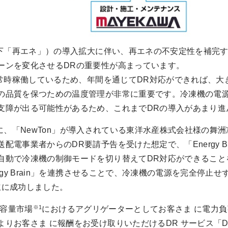
「再エネ」）の導入拡大に伴い、再エネの不安定性を補完す
ーンを変化させるDRの重要性が高まっています。
時稼働しているため、年間を通じてDR対応ができれば、大
の品質を保つための温度管理が非常に重要です。冷凍機の電源
支障が出る可能性があるため、これまでDRの導入があまり進
月に、「NewTon」が導入されている東洋水産株式会社様の舞
電事業者からのDR要請予告を受けた想定で、「Energy Bra
動で冷凍機の制御モードを切り替えてDR対応ができることを
ergy Brain」を連携させることで、冷凍機の電源を完全停
立に成功しました。
※1
で容量市場
におけるアグリゲーターとしてお客さま に電力
お客さま に報酬をお受け取りいただけるDR サービス「D-Res