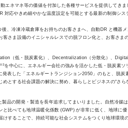
や遠隔自動エネマネ等の価値を付加した各種サービスを提供してきま
DR 対応やきめ細やかな温度設定を可能とする最新の制御シ
後、冷凍冷蔵倉庫をお持ちのお客さまへ、自動DR と機器メ
お客さま設備のイニシャルレスでの脱フロン化と、お客さまの
ation（低・脱炭素化）、Decentralization（分散化）、Digi
※3
を中心に、エネルギー会社の強みを活かした低・脱炭素ソ
年2月に発表した「エネルギートランジション2050」のもと、脱
じめとする社会課題の解決に努め、暮らしとビジネスの“さら
品の開発・製造を長年追求してまいりました。自然冷媒はオゾ
と比べても地球温暖化係数 (GWP) が非常に低く、地球に
届けすることで、持続可能な社会システムをつくり地球環境