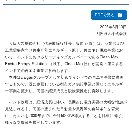
PDFで見る
IR情報
2025年3月10日
大阪ガス株式会社
採用情報
大阪ガス株式会社（代表取締役社長：藤原 正隆）は、商業および
工業需要家向け再生可能エネルギー（以下、再エネ）供給事業にお
いて、インドにおけるリーディングカンパニーであるClean Max
プレスリリース
Enviro Energy Solutions（以下、Clean Max社）が開発・運営する、
インドでの再エネ事業に参画します。
本件はDaigasグループとして初めてインドでの再エネ事業に参画
するもので、既に参画している都市ガス供給事業と併せてエネルギ
企業情報
ー事業を拡大し、同国の経済成長と脱炭素推進に貢献します。
インド政府は、経済成長に伴い、長期的に電力需要の大幅な増加が
ご家庭のお客さま
見込まれる中、同国の恵まれた日射量や風況等の自然条件を背景
に、再エネを2030年までに合計500GW導入することを目標に掲げ、
業務用・産業用のお客さま
様々な支援策を展開しています。