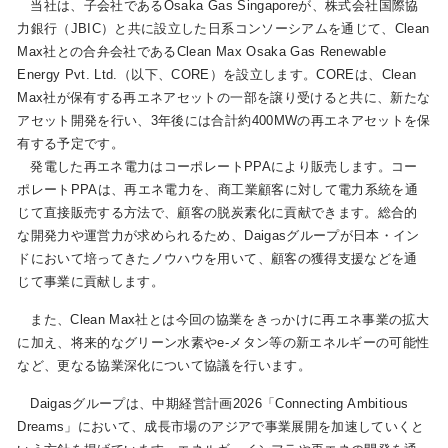
当社は、子会社であるOsaka Gas Singaporeが、株式会社国際協
力銀行（JBIC）と共に設立した日系コンソーシアムを通じて、Clean
Max社との合弁会社であるClean Max Osaka Gas Renewable
お問い合わせ
English
Energy Pvt. Ltd.（以下、CORE）を設立します。COREは、Clean
Max社が保有する再エネアセットの一部を譲り受けると共に、新たな
アセット開発を行い、3年後には合計約400MWの再エネアセットを保
有する予定です。
発電した再エネ電力はコーポレートPPAにより販売します。コー
ポレートPPAは、再エネ電力を、商工業顧客に対して電力系統を通
じて直接販売する方法で、顧客の脱炭素化に貢献できます。総合的
な開発力や運営力が求められるため、Daigasグループが日本・イン
ドにおいて培ってきたノウハウを用いて、顧客の獲得支援などを通
じて事業に貢献します。
また、Clean Max社とは今回の協業をきっかけに再エネ事業の拡大
に加え、将来的なグリーン水素やe-メタン等の新エネルギーの可能性
など、更なる協業深化について協議を行います。
Daigasグループは、中期経営計画2026「Connecting Ambitious
Dreams」において、成長市場のアジアで事業展開を加速していくと