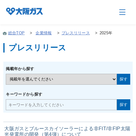
総合TOP
>
企業情報
>
プレスリリース
>
2025年
プレスリリース
企業情報TOP
掲載年から探す
企業/グループについて
社会貢献
キーワードから探す
技術開発
大阪ガスとブルースカイソーラーによる非FIT/非FIP太陽
サステナビリティ
光発電所の開発（第4弾）について