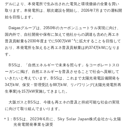
デルにより、本発電所で生み出された電気と環境価値の全量を買い
取ります。本発電所は、順次建設を開始し、2026年7月までの運転開
始を目指します。
お問い合わせ
English
Daigasグループは、2050年のカーボンニュートラル実現に向け、
国内外で、自社開発や保有に加えて他社からの調達も含めた再エネ
＊4
普及貢献量を2030年度までに500万kW
に拡大することを目指して
おり、本発電所を加えると再エネ普及貢献量は約374万kWになりま
す。
BSSは、「自然エネルギーで未来を照らす」をコーポレートスロ
ーガンに掲げ、自然エネルギーを普及させることで社会へ貢献して
いきたいと考えています。BSSは、これまで太陽光発電設備開発を
34万kW、保安・管理受託を88万kW、リパワリング(太陽光発電所再
生事業)を15万kW実施してきました。
大阪ガスとBSSは、今後も再エネの普及と持続可能な社会の実現
に向けて取り組んでまいります。
＊1：
BSSは、2023年6月に、Sky Solar Japan株式会社から太陽
光発電開発事業を譲受