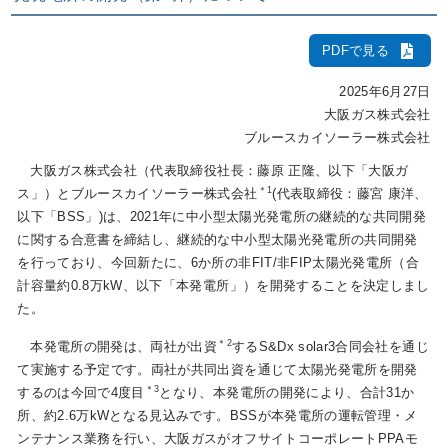
PDFで見る
IR情報
2025年6月27日
大阪ガス株式会社
採用情報
ブルースカイソーラー株式会社
大阪ガス株式会社（代表取締役社長：藤原 正隆、以下「大阪ガ
＊1
ス」）とブルースカイソーラー株式会社
(代表取締役：藤宮 康洋、
プレスリリース
以下「BSS」)は、2021年に中小型太陽光発電所の継続的な共同開発
に関する合意書を締結し、継続的な中小型太陽光発電所の共同開発
を行っており、今回新たに、6か所の非FIT/非FIP太陽光発電所（合
計容量約0.8万kW、以下「本発電所」）を開発することを決定しまし
企業情報
た。
＊2
本発電所の開発は、両社が出資
するS&Dx solar3合同会社を通じ
ご家庭のお客さま
て実施する予定です。両社が共同出資を通じて太陽光発電所を開発
＊3
するのは今回で4度目
となり、本発電所の開発により、合計31か
業務用・産業用のお客さま
所、約2.6万kWとなる見込みです。BSSが本発電所の運転管理・メ
ンテナンス業務を行い、大阪ガスがオフサイトコーポレートPPAモ