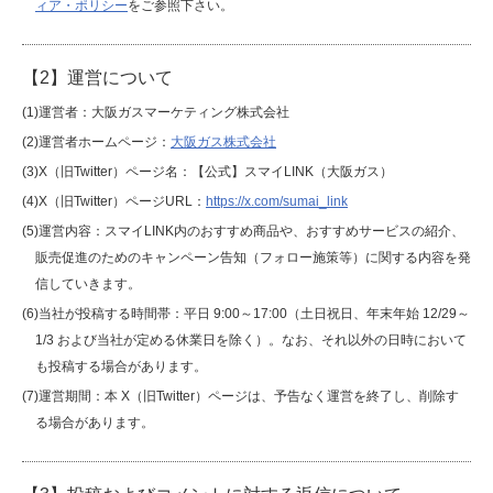
ィア・ポリシー
をご参照下さい。
IR情報
【2】運営について
(1)運営者：大阪ガスマーケティング株式会社
採用情報
(2)運営者ホームページ：
大阪ガス株式会社
(3)X（旧Twitter）ページ名：【公式】スマイLINK（大阪ガス）
(4)X（旧Twitter）ページURL：
https://x.com/sumai_link
プレスリリース
(5)運営内容：スマイLINK内のおすすめ商品や、おすすめサービスの紹介、
販売促進のためのキャンペーン告知（フォロー施策等）に関する内容を発
信していきます。
(6)当社が投稿する時間帯：平日 9:00～17:00（土日祝日、年末年始 12/29～
企業情報
1/3 および当社が定める休業日を除く）。なお、それ以外の日時において
も投稿する場合があります。
ご家庭のお客さま
(7)運営期間：本 X（旧Twitter）ページは、予告なく運営を終了し、削除す
る場合があります。
業務用・産業用のお客さま