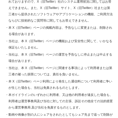
れておりますので、X（旧Twitter）社のシステム運用状況に関してはお答
えできません。また、X（旧Twitter）サイト、X（旧Twitter）社または第
三者から提供されたソフトウェアやアプリケーションの機能、ご利用方法
ならびに技術的なご質問等に関してもお答えできません。
・本 X（旧Twitter）ページの掲載内容は、予告なしに変更または、削除され
る場合があります。
・当社は、本 X（旧Twitter）ページの機能および安全性に関して、いかなる
保証もいたしません。
・当社は、本 X（旧Twitter）ページの運営を予告なしに停止または中止する
場合があります。
・当社は、本 X（旧Twitter）ページに関連する事項によって利用者または第
三者の被った損害については、責任を負いません。
・本 X（旧Twitter）ページ利用により発生した通信料について利用者に争い
が生じた場合も、当社は免責されるものとします。
・本ガイドラインのいずれかに利用者、又は他の利用者が違反した場合も、
利用者は運営事務局及び当社に対しての主張、訴訟その他全ての法的措置
から運営事務局 及び当社を免責するものとします。
・動画や画像が別の人にシェアをされたとしてもシェア先まで追って削除が