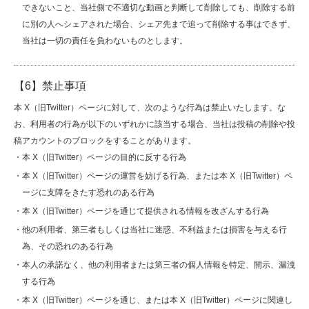
できないこと、当社側で不適切な動画と判断して削除しても、削除する前
に別の人へシェアされた場合、シェア先まで追って削除する事はできず、
当社は一切の責任を負わないものとします。
【6】禁止事項
本 X（旧Twitter）ページに対して、次のような行為は禁止いたします。な
お、利用者の行為が以下のいずれかに該当する場合、当社は投稿の削除や投
稿アカウントのブロックをすることがあります。
・本 X（旧Twitter）ページの目的に反する行為
・本 X（旧Twitter）ページの運営を妨げる行為、または本 X（旧Twitter）ペ
ージに支障をきたす恐れのある行為
・本 X（旧Twitter）ページを通じて提供される情報を改ざんする行為
・他の利用者、第三者もしくは当社に迷惑、不利益または損害を与える行
為、その恐れのある行為
・本人の承諾なく、他の利用者または第三者の個人情報を特定、開示、漏洩
する行為
・本 X（旧Twitter）ページを通じ、または本 X（旧Twitter）ページに関連し