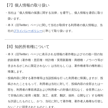
【7】個人情報の取り扱い
・当社は「個人情報の保護に関する法律」を遵守し、個人情報を適切に取り
扱います。
・本 X（旧Twitter）ページに関して当社が取得する利用者の個人情報は、当
社の
プライバシーポリシー
に準じて取り扱います。
【8】知的所有権について
・本 X（旧Twitter）ページに表示される情報の著作権およびその他一切の知
的財産権（著作権・意匠権・特許権・実用新案権・商標権・ノウハウ等が
含まれるがこれに限定されない）は当社もしくは、著作権者等の権利者に
帰属します。
・投稿内容に関する著作権等は当該投稿を行った利用者に帰属しますが、投
稿されたことをもって、利用者は当社に対して、投稿内容の全部または一
部を、利用者の事前承諾および利用者への対価の支払なく、全世界におい
て非独占的に使用（複製、加工、改変、翻訳、抜粋、公開など）する権利
を許諾したものとし、かつ、当社に対して著作権、著作者人格権を行使し
ないことに同意されたものとします。