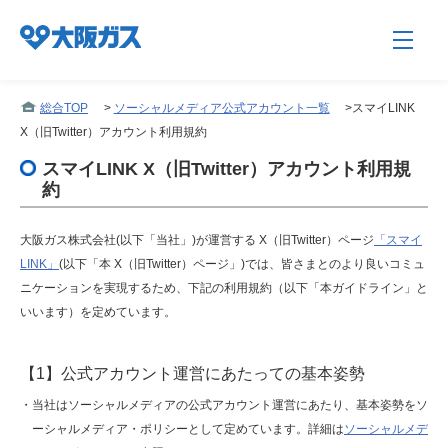
総合TOP
>
ソーシャルメディア公式アカウント一覧
>
スマイLINK
X（旧Twitter）アカウント利用規約
企業情報TOP
スマイLINK X（旧Twitter）アカウント利用規
約
企業/グループについて
大阪ガス株式会社(以下「当社」)が運営する X（旧Twitter）ページ
「スマイ
LINK」
(以下「本 X（旧Twitter）ページ」)では、皆さまとのより良いコミュ
ニケーションを実現するため、下記の利用規約（以下「本ガイドライン」と
社会貢献
いいます）を定めています。
技術開発
【1】公式アカウント運営にあたっての基本姿勢
・当社はソーシャルメディアの公式アカウント運営にあたり、基本姿勢をソ
ーシャルメディア・ポリシーとして定めています。詳細は
ソーシャルメデ
サステナビリティ