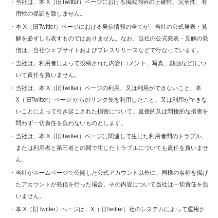
・当社は、本 X（旧Twitter）ページにおける掲載内容の正確性、完全性、有
用性の保証を致しません。
・本 X（旧Twitter）ページにおける発信情報の全てが、当社の公式発表・見
解を必ずしも表すものではありません。なお、当社の公式発表・見解の発
信は、当社ウェブサイトおよびプレスリリースなどで行なっています。
・当社は、利用者によって投稿された内容(コメント、写真、動画など)につ
いて責任を負いません。
・当社は、本 X（旧Twitter）ページの利用、又は利用ができないこと、本
X（旧Twitter）ページ からのリンク先を利用したこと、又は利用ができな
いことによって引き起こされた損害について、直接的又は間接的な損害を
問わず一切責任を負わないものとします。
・当社は、本 X（旧Twitter）ページに関連して生じた利用者間のトラブル、
または利用者と第三者との間で生じたトラブルについても責任を負いませ
ん。
・当社がホームページで公開した公式アカウント以外に、同様の名称を掲げ
たアカウントが発信を行った場合、その内容について当社は一切責任を負
いません。
・本 X（旧Twitter）ページは、X（旧Twitter）社のシステムによって運用さ