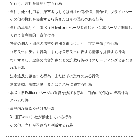
て行う、営利を目的とする行為
・当社、他の利用者、第三者もしくは当社の商標権、著作権、プライバシー
その他の権利を侵害する行為またはその恐れのある行為
・当社の承認なく、本 X（旧Twitter）ページを通じまたは本ページに関連し
て行う営利目的、宣伝行為
・特定の個人・団体の名誉や信用を傷つけたり、誹謗中傷する行為
・公序良俗に反する行為、または公序良俗に反する情報を提供する行為
・なりすまし、虚偽の内容詐称などの詐欺行為やミスリーディングとみなさ
れる行為
・法令違反に該当する行為、またはその恐れのある行為
・選挙運動、宗教活動、またはこれらに類する行為
・本 X（旧Twitter）ページの運営を妨げる行為 目的に関係ない投稿行為
スパム行為
・建設的な議論を妨げる行為
・X（旧Twitter）社が禁止している行為
・その他、当社が不適当と判断する行為