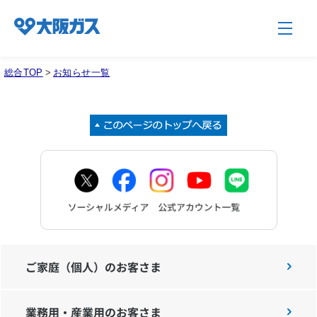
総合TOP
>
お知らせ一覧
企業情報TOP
企業/グループについて
社会貢献
技術開発
ご家庭（個人）のお客さま
業務用・産業用のお客さま
サステナビリティ