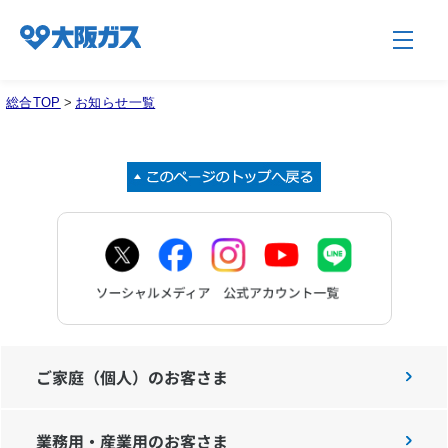
総合TOP
>
お知らせ一覧
企業情報TOP
企業/グループについて
社会貢献
技術開発
ご家庭（個人）のお客さま
業務用・産業用のお客さま
サステナビリティ