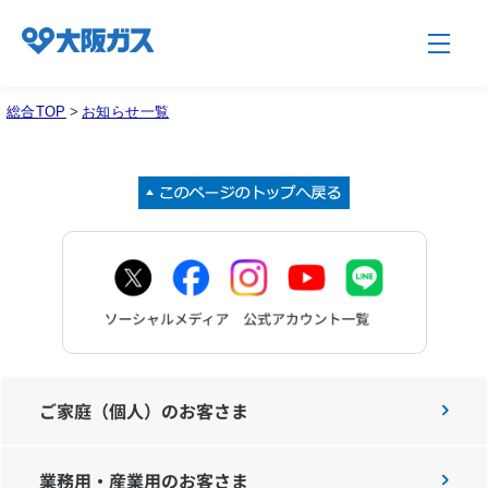
総合TOP
>
お知らせ一覧
企業情報TOP
企業/グループについて
社会貢献
技術開発
ご家庭（個人）のお客さま
業務用・産業用のお客さま
サステナビリティ