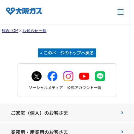
総合TOP
>
お知らせ一覧
企業情報TOP
企業/グループについて
社会貢献
技術開発
ご家庭（個人）のお客さま
業務用・産業用のお客さま
サステナビリティ