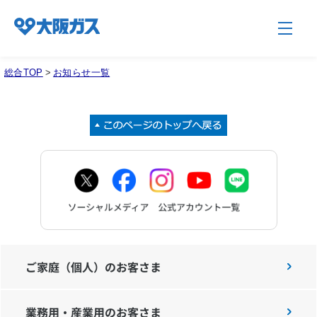
総合TOP
>
お知らせ一覧
企業情報TOP
企業/グループについて
社会貢献
技術開発
ご家庭（個人）のお客さま
業務用・産業用のお客さま
サステナビリティ