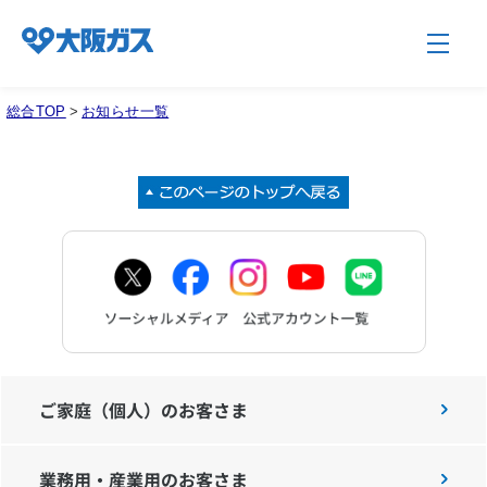
総合TOP
>
お知らせ一覧
企業情報TOP
企業/グループについて
社会貢献
技術開発
ご家庭（個人）のお客さま
業務用・産業用のお客さま
サステナビリティ