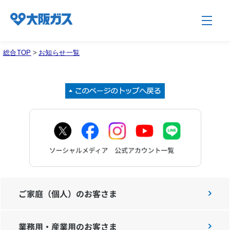
総合TOP
>
お知らせ一覧
企業情報TOP
企業/グループについて
社会貢献
技術開発
ご家庭（個人）のお客さま
業務用・産業用のお客さま
サステナビリティ