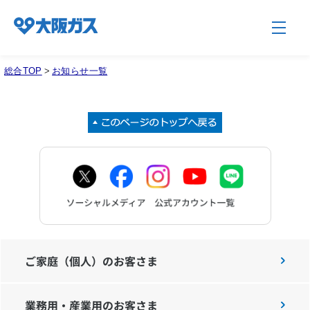
総合TOP
>
お知らせ一覧
企業情報TOP
企業/グループについて
社会貢献
技術開発
ご家庭（個人）のお客さま
業務用・産業用のお客さま
サステナビリティ