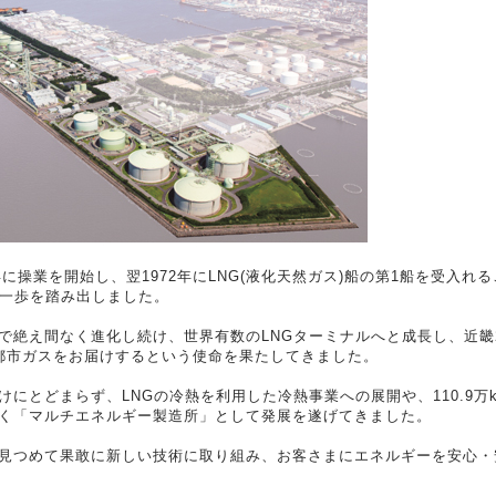
に操業を開始し、翌1972年にLNG(液化天然ガス)船の第1船を受入れ
第一歩を踏み出しました。
絶え間なく進化し続け、世界有数のLNGターミナルへと成長し、近畿2府
都市ガスをお届けするという使命を果たしてきました。
にとどまらず、LNGの冷熱を利用した冷熱事業への展開や、110.9万
く「マルチエネルギー製造所」として発展を遂げてきました。
見つめて果敢に新しい技術に取り組み、お客さまにエネルギーを安心・