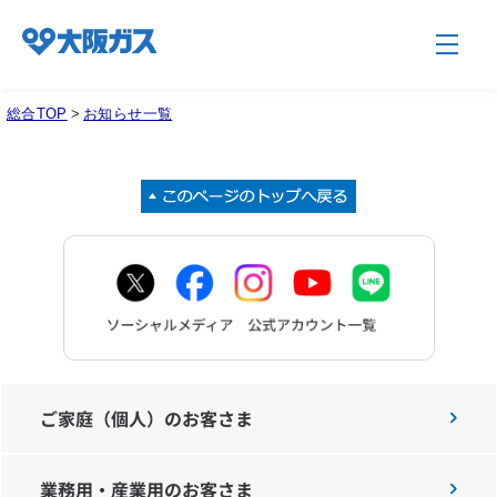
総合TOP
>
お知らせ一覧
企業情報TOP
企業/グループについて
社会貢献
技術開発
ご家庭（個人）のお客さま
業務用・産業用のお客さま
サステナビリティ