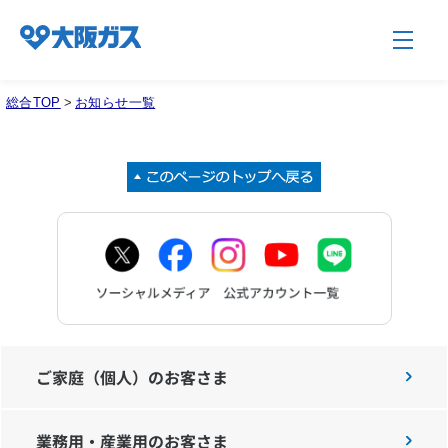
総合TOP
>
お知らせ一覧
企業情報TOP
企業/グループについて
社会貢献
技術開発
ご家庭（個人）のお客さま
業務用・産業用のお客さま
サステナビリティ