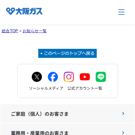
総合TOP
>
お知らせ一覧
企業情報TOP
企業/グループについて
社会貢献
技術開発
ご家庭（個人）のお客さま
業務用・産業用のお客さま
サステナビリティ