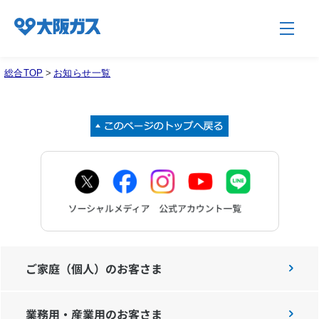
総合TOP
>
お知らせ一覧
企業情報TOP
企業/グループについて
社会貢献
技術開発
ご家庭（個人）のお客さま
業務用・産業用のお客さま
サステナビリティ