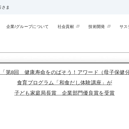
客さま
企業/グループについて
社会貢献
技術開発
サス
 「第8回 健康寿命をのばそう！アワード（母子保健
食育プログラム「和食だし体験講座」が
子ども家庭局長賞 企業部門優良賞を受賞