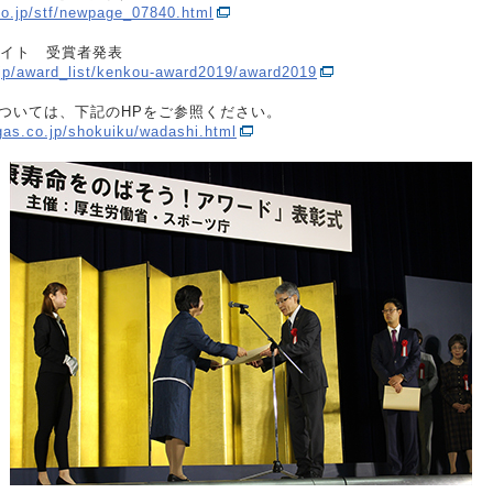
go.jp/stf/newpage_07840.html
イト 受賞者発表
.jp/award_list/kenkou-award2019/award2019
ついては、下記のHPをご参照ください。
gas.co.jp/shokuiku/wadashi.html