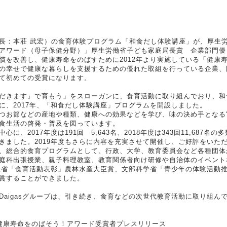
：本荘 武宏）の食育体験プログラム「和食だし体験講座」が、厚生労
アワード（母子保健分野）」厚生労働省子ども家庭局長賞 企業部門優
を改善し、健康寿命をのばすために2012年より実施している「健康
の幸せで健康な暮らしを支援するための優れた取組を行っている企業、
て初めての受賞になります。
だきます』で育もう」をスローガンに、食育活動に取り組んでおり、和
に、2017年、「和食だし体験講座」プログラムを開設しました。
お節などの産地や種類、健康への効果などを学び、味の決め手となる“
食生活の啓発・普及を図っています。
、2017年度は191回 5,643名、2018年度は343回11,687名
きました。2019年度もさらに内容を充実させて開催し、ご好評をいた
、総合的食育プログラムとして、行政、大学、教育委員会など各種団体
庭科出張授業、親子料理教室、教育関係者向け研修や自治体のイベント
水産省「食育活動表彰」農林水産大臣賞、文部科学省「青少年の体験活動
賞することができました。
aigasグループは、引き続き、食育などの次世代教育活動に取り組ん
健康寿命をのばそう！アワード受賞者プレスリリース