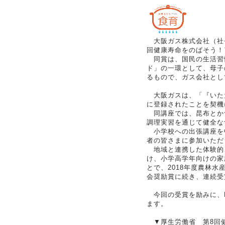
大阪ガス株式会社（社長
回健康寿命をのばそう！
同賞は、国民の生活習慣
ド」の一環として、母子
るもので、ガス会社とし
大阪ガスは、「『いた
に登録されたことを契機
同講座では、昆布とかつ
調理実習を通じて健全な
小学校への出張講座を中心に
者の皆さまに参加いただ
地域と連携した体験的
け、小学高学年向けの家
とで、2018年度農林
会奨励賞に続き、連続受
今回の受賞を励みに、D
ます。
▼厚生労働省 第8回