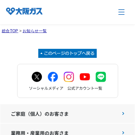
総合TOP
>
お知らせ一覧
企業情報TOP
企業/グループについて
社会貢献
技術開発
ご家庭（個人）のお客さま
業務用・産業用のお客さま
サステナビリティ