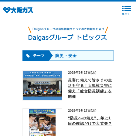
テーマ
防災・安全
2025年9月17日(水)
災害に備えて皆さまの生
活を守る！大規模災害に
備え「総合防災訓練」を
開催
2025年9月17日(水)
“防災への備え”、年に1
回の確認だけで大丈夫？