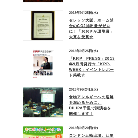
2013年9月25日(水)
セレッソ大阪、ホーム試
合のCO2排出量がゼロ
に！「おおさか環境賞」
大賞を受賞☆
2013年9月25日(水)
「KRP PRESS」2013
年9月号発行☆「KRP-
WEEK」イベントレポー
ト掲載☆
2013年9月24日(火)
食物アレルギーへの理解
を深めるために。
DILIPA千里で講演会を
開催します！
2013年9月20日(金)
ロンドン五輪出場、江里