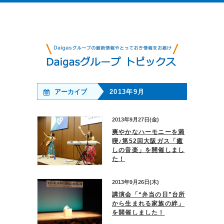
アーカイブ
2013年9月
2013年9月27日(金)
爽やかなハーモニーを満
喫♪第52回大阪ガス「癒
しの音楽」を開催しまし
た！
2013年9月26日(木)
講演会「“弁当の日”台所
から生まれる家族の絆」
を開催しました！