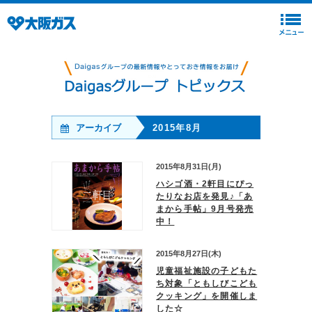
アーカイブ
2015年8月
2015年8月31日(月)
ハシゴ酒・2軒目にぴっ
たりなお店を発見♪「あ
まから手帖」9月号発売
中！
2015年8月27日(木)
児童福祉施設の子どもた
ち対象「ともしびこども
クッキング」を開催しま
した☆