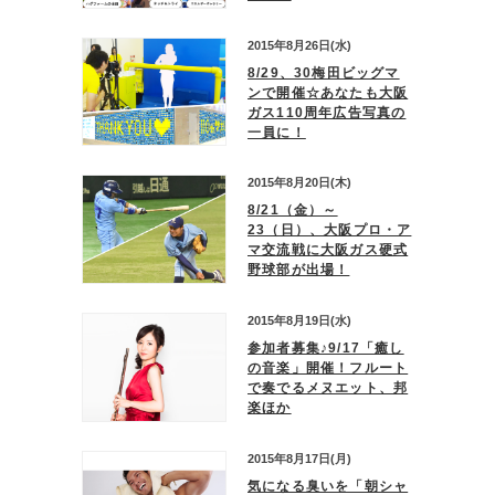
2015年8月26日(水)
8/29、30梅田ビッグマ
ンで開催☆あなたも大阪
ガス110周年広告写真の
一員に！
2015年8月20日(木)
8/21（金）～
23（日）、大阪プロ・ア
マ交流戦に大阪ガス硬式
野球部が出場！
2015年8月19日(水)
参加者募集♪9/17「癒し
の音楽」開催！フルート
で奏でるメヌエット、邦
楽ほか
2015年8月17日(月)
気になる臭いを「朝シャ