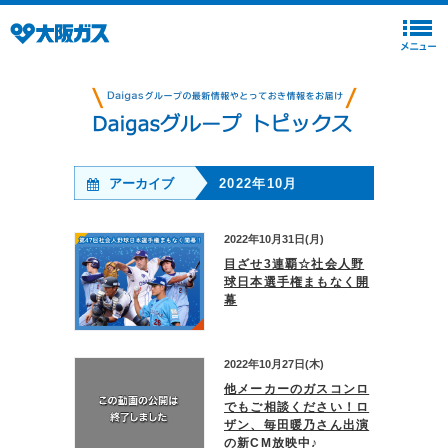
アーカイブ
2022年10月
2022年10月31日(月)
目ざせ3連覇☆社会人野
球日本選手権まもなく開
幕
2022年10月27日(木)
他メーカーのガスコンロ
でもご相談ください！ロ
ザン、毎田暖乃さん出演
の新CM放映中♪