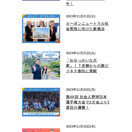
中！
2023年11月21日(火)
カーボンニュートラル社
会実現に向けた新拠点
2023年11月21日(火)
「おせっかいな大
家」！？京都からの新ビ
ジネス創出に貢献
2023年11月20日(月)
第48回 社会人野球日本
選手権大会で2大会ぶり3
度目の優勝！
2023年11月16日(木)