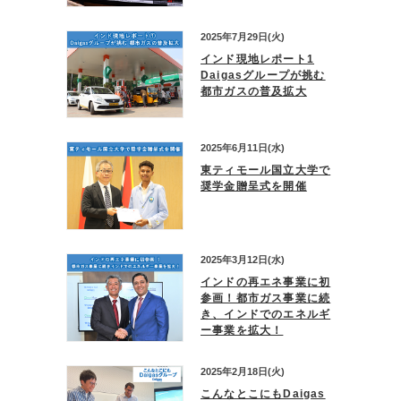
2025年7月29日(火)
インド現地レポート1
Daigasグループが挑む
都市ガスの普及拡大
2025年6月11日(水)
東ティモール国立大学で
奨学金贈呈式を開催
2025年3月12日(水)
インドの再エネ事業に初
参画！都市ガス事業に続
き、インドでのエネルギ
ー事業を拡大！
2025年2月18日(火)
こんなとこにもDaigas