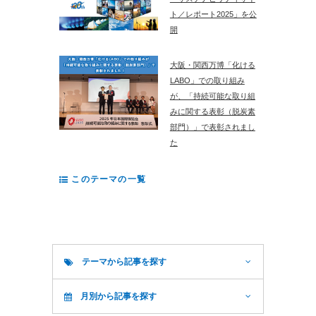
ト／レポート2025」を公
開
大阪・関西万博「化ける
LABO」での取り組み
が、「持続可能な取り組
みに関する表彰（脱炭素
部門）」で表彰されまし
た
このテーマの一覧
テーマから記事を探す
月別から記事を探す