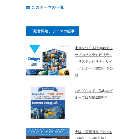
このテーマの一覧
「経営関連」テーマの記事
未来をつくるDaigasグル
ープのサステナビリティ
「サステナビリティサイ
ト／レポート2025」を公
開
おかげさまで、Daigasグ
ループは創業120周年
大阪・関西万博「化ける
LABO」での取り組み