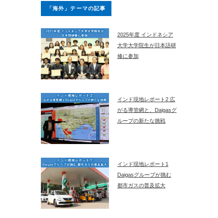
「海外」テーマの記事
2025年度 インドネシア
大学大学院生が日本語研
修に参加
インド現地レポート2 広
がる導管網と、Daigasグ
ループの新たな挑戦
インド現地レポート1
Daigasグループが挑む
都市ガスの普及拡大