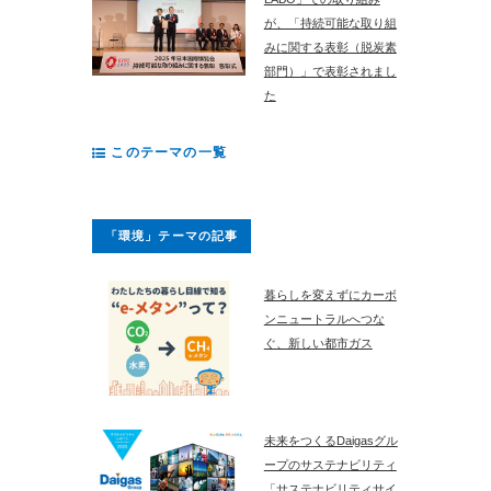
が、「持続可能な取り組
みに関する表彰（脱炭素
部門）」で表彰されまし
た
このテーマの一覧
「環境」テーマの記事
暮らしを変えずにカーボ
ンニュートラルへつな
ぐ、新しい都市ガス
未来をつくるDaigasグル
ープのサステナビリティ
「サステナビリティサイ