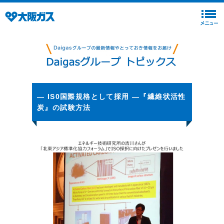
― IS0国際規格として採用 ―『繊維状活性
炭』の試験方法