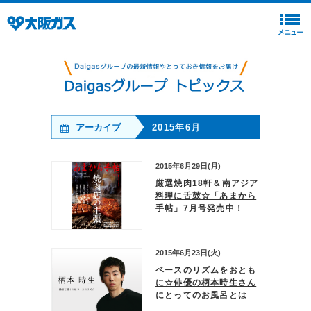
アーカイブ
2015年6月
2015年6月29日(月)
厳選焼肉18軒＆南アジア
料理に舌鼓☆「あまから
手帖」7月号発売中！
2015年6月23日(火)
ベースのリズムをおとも
に☆俳優の柄本時生さん
にとってのお風呂とは