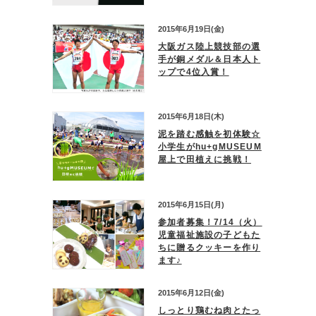
2015年6月19日(金)
大阪ガス陸上競技部の選
手が銅メダル＆日本人ト
ップで4位入賞！
2015年6月18日(木)
泥を踏む感触を初体験☆
小学生がhu+gMUSEUM
屋上で田植えに挑戦！
2015年6月15日(月)
参加者募集！7/14（火）
児童福祉施設の子どもた
ちに贈るクッキーを作り
ます♪
2015年6月12日(金)
しっとり鶏むね肉とたっ