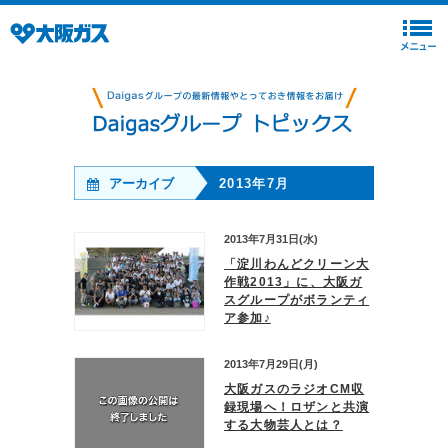
アーカイブ
2013年7月
2013年7月31日(水)
「淀川わんどクリーン大
作戦2013」に、大阪ガ
スグループがボランティ
ア参加♪
2013年7月29日(月)
大阪ガスのラジオCM収
録現場へ！ロザンと共演
する大物芸人とは？