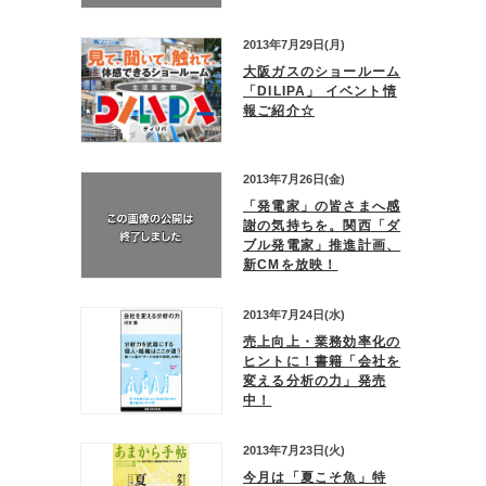
2013年7月29日(月)
大阪ガスのショールーム
「DILIPA」 イベント情
報ご紹介☆
2013年7月26日(金)
「発電家」の皆さまへ感
謝の気持ちを。関西「ダ
ブル発電家」推進計画、
新CMを放映！
2013年7月24日(水)
売上向上・業務効率化の
ヒントに！書籍「会社を
変える分析の力」発売
中！
2013年7月23日(火)
今月は「夏こそ魚」特