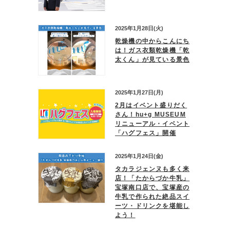
2025年1月28日(火)
乾燥機の中からこんにち
は！ガス衣類乾燥機「乾
太くん」が見ている景色
2025年1月27日(月)
2月はイベント盛りだく
さん！hu+g MUSEUM
リニューアル・イベント
「ハグフェス」開催
2025年1月24日(金)
タカラジェンヌも多く来
店！「たからづか牛乳」
宝塚南口店で、宝塚産の
牛乳で作られた絶品スイ
ーツ・ドリンクを堪能し
よう！