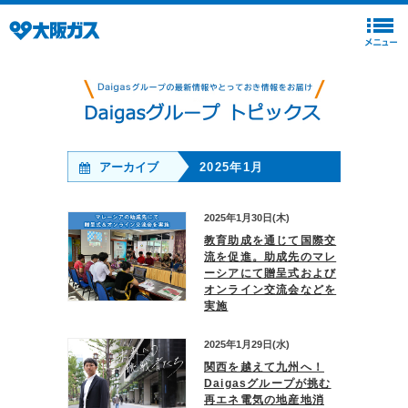
アーカイブ
2025年1月
2025年1月30日(木)
教育助成を通じて国際交
流を促進。助成先のマレ
ーシアにて贈呈式および
オンライン交流会などを
実施
2025年1月29日(水)
関西を越えて九州へ！
Daigasグループが挑む
再エネ電気の地産地消